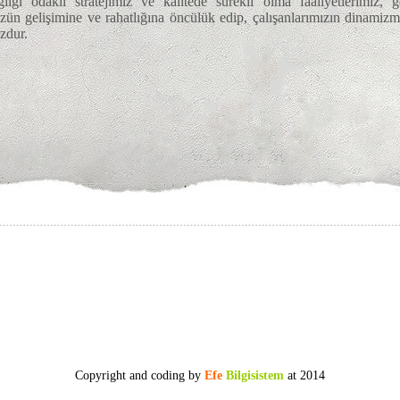
ğlığı odaklı stratejimiz ve kalitede sürekli olma faaliyetlerimiz,
ün gelişimine ve rahatlığına öncülük edip, çalışanlarımızın dinamiz
zdur.
Copyright and coding by
Efe
Bilgisistem
at 2014