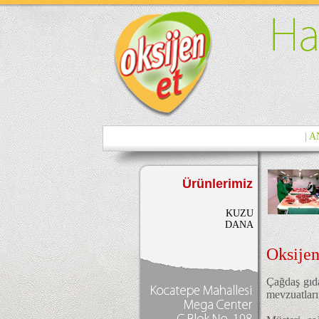
| 
Ürünlerimiz
KUZU
DANA
Oksijen
Çağdaş gıda
mevzuatları