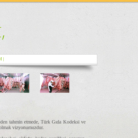
M |
önceden tahmin etmede, Türk Gıda Kodeksi ve
ka olmak vizyonumuzdur.