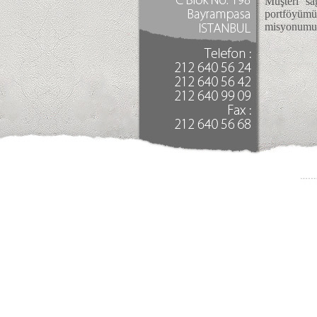
Müşteri sa
portföyümüz
misyonumu