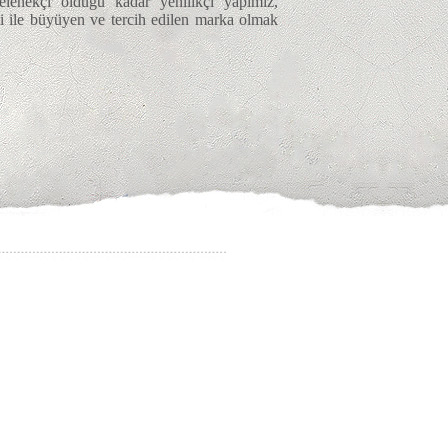
 gelenekçi olduğu kadar yenilikçi yapımız,
mi ile büyüyen ve tercih edilen marka olmak